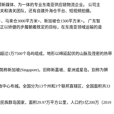
视频新媒体、为一体的专业东南亚供应链物流企业。 公司主
报关和清关团队，还有自建外海仓平台、短视频拍摄。
、马来仓3000平方米+、新加坡仓1500平方米+。 广东智
正以矫健的步履朝着既定的目标，在东南亚领域运输的道
过1万7500个岛屿组成，地形以绵延起伏的山脉及茂密的热带
，简称新加坡(Singapore)，旧称新嘉坡、星洲或星岛，别称为狮
政中心布城。全国分为13个州和3个联邦直辖区，全国面积共33
南亚一个多民族群岛国家，面积29.97万平方公里，人口约1亿200万（2019