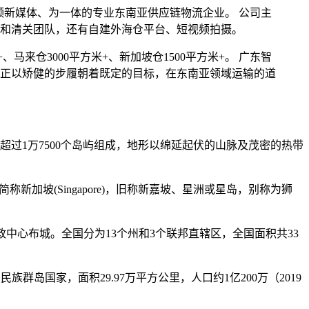
视频新媒体、为一体的专业东南亚供应链物流企业。 公司主
和清关团队，还有自建外海仓平台、短视频拍摄。
、马来仓3000平方米+、新加坡仓1500平方米+。 广东智
正以矫健的步履朝着既定的目标，在东南亚领域运输的道
过1万7500个岛屿组成，地形以绵延起伏的山脉及茂密的热带
，简称新加坡(Singapore)，旧称新嘉坡、星洲或星岛，别称为狮
政中心布城。全国分为13个州和3个联邦直辖区，全国面积共33
南亚一个多民族群岛国家，面积29.97万平方公里，人口约1亿200万（2019