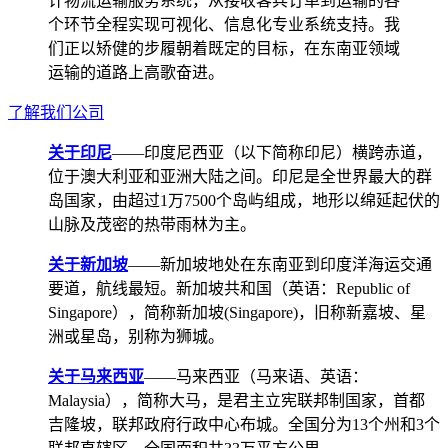
计物流运输服务系统，从接收客兵订单到运输的各
个环节全程实现可视化、信息化专业系统支持。我
们正以矫健的步履朝着既定的目标，在东南亚领域
运输的道路上高歌奋进。
了解我们公司
关于印尼
——印度尼西亚（以下简称印尼）横跨赤道，
位于澳大利亚和亚洲大陆之间。印尼是全世界最大的群
岛国家，由超过1万7500个岛屿组成，地形以绵延起伏的
山脉及茂密的热带雨林为主。
关于新加坡
——新加坡地处在东南亚到印度洋海运交通
要道，航线最短。新加坡共和国（英语：Republic of
Singapore），简称新加坡(Singapore)，旧称新嘉坡、星
洲或星岛，别称为狮城。
关于马来西亚
——马来西亚（马来语、英语：
Malaysia），简称大马，是君主立宪联邦制国家，首都
吉隆坡，联邦政府行政中心布城。全国分为13个州和3个