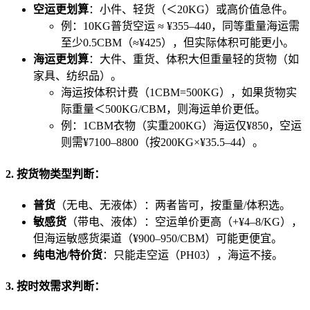
空运更划算
：小件、轻货（＜20KG）或高价值急件。
例：10KG普货空运 ≈ ¥355–440，同等重量海运需
至少0.5CBM（≈¥425），但实际体积可能更小。
海运更划算
：大件、重货、体积大但重量轻的货物（如
家具、纺织品）。
海运按体积计费（1CBM=500KG），如果货物实
际重量＜500KG/CBM，则海运单价更低。
例：1CBM衣物（实重200KG）海运仅¥850，空运
则需¥7100–8800（按200KG×¥35.5–44）。
2.
按货物类型判断
：
普货
（无电、无液体）：两者皆可，按重量/体积选。
敏感货
（带电、液体）：空运单价更高（+¥4–8/KG），
但海运敏感货渠道（¥900–950/CBM）可能更便宜。
纯电池/特价货
：只能走空运（PH03），海运不接。
3.
按时效需求判断
：