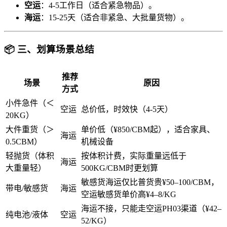
空运
：4-5工作日（适合紧急物品）。
海运
：15-25天（适合非紧急、大批量货物）。
📦 三、划算场景总结
推荐
场景
原因
方式
小件急件（＜
空运
总价低，时效快（4-5天）
20KG）
大件重货（＞
单价低（¥850/CBM起），适合家具、
海运
0.5CBM）
机械设备
轻抛货（体积
按体积计费，实际重量远低于
海运
大重量轻）
500KG/CBM时更划算
敏感货海运仅比普货贵¥50–100/CBM，
带电/敏感货
海运
空运敏感货单价高¥4–8/KG
海运不接，只能走空运PH03渠道（¥42–
纯电池/液体
空运
52/KG）