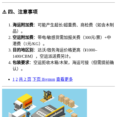
⚠️ 四、注意事项
海运附加费
：可能产生超长/超重费、商检费（如含木制
品）。
空运附加费
：带电/敏感货需加报关费（300元/票）+中
港费（1元/KG）。
目的地区别
：达沃/宿务海运价格更高（¥1000–
1400/CBM），空运派送费另计。
包装要求
：空运拒收木箱/木架，海运可接（但需提前确
认）。
1
2
共 2 页
下页
lfsymon
查看更多