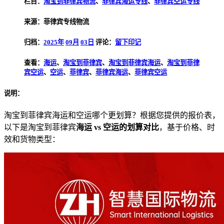
栏目：
淘宝到菲律宾物流
、
菲律宾海运专线
、
菲律宾空运专线
来源：菲律宾专线物流
归档：
2025年
09月
03日
评论：
留下印记
查看：
海运
、
淘宝到菲律宾
、
淘宝到菲律宾海运
、
淘宝到菲律
宾空运
、
空运
、
菲律宾
、
菲律宾海运
、
菲律宾空运
说明：
淘宝到菲律宾海运和空运哪个更划算？根据您提供的报价表，
以下是淘宝到菲律宾
海运 vs 空运的划算对比
，基于价格、时
效和货物类型：