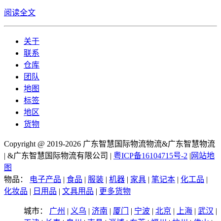
阅读全文
关于
联系
仓库
团队
地图
标签
地区
货物
Copyright @ 2019-2026 广东智慧国际物流物流&广东智慧物流
| &广东智慧国际物流有限公司 |
粤ICP备16104715号-2
|
网站地
图
物品：
电子产品
|
食品
|
服装
|
机器
|
家具
|
笔记本
|
化工品
|
化妆品
|
日用品
|
文具用品
|
更多货物
城市：
广州
|
义乌
|
济南
|
厦门
|
宁波
|
北京
|
上海
|
武汉
|