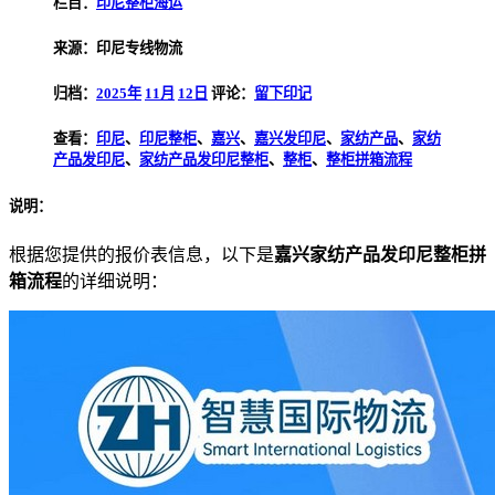
栏目：
印尼整柜海运
来源：印尼专线物流
归档：
2025年
11月
12日
评论：
留下印记
查看：
印尼
、
印尼整柜
、
嘉兴
、
嘉兴发印尼
、
家纺产品
、
家纺
产品发印尼
、
家纺产品发印尼整柜
、
整柜
、
整柜拼箱流程
说明：
根据您提供的报价表信息，以下是
嘉兴家纺产品发印尼整柜拼
箱流程
的详细说明：