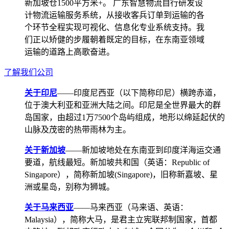
新加坡仓1500平方米+。 广东智慧物流自行研发设
计物流运输服务系统，从接收客兵订单到运输的各
个环节全程实现可视化、信息化专业系统支持。我
们正以矫健的步履朝着既定的目标，在东南亚领域
运输的道路上高歌奋进。
了解我们公司
关于印尼
——印度尼西亚（以下简称印尼）横跨赤道，
位于澳大利亚和亚洲大陆之间。印尼是全世界最大的群
岛国家，由超过1万7500个岛屿组成，地形以绵延起伏的
山脉及茂密的热带雨林为主。
关于新加坡
——新加坡地处在东南亚到印度洋海运交通
要道，航线最短。新加坡共和国（英语：Republic of
Singapore），简称新加坡(Singapore)，旧称新嘉坡、星
洲或星岛，别称为狮城。
关于马来西亚
——马来西亚（马来语、英语：
Malaysia），简称大马，是君主立宪联邦制国家，首都