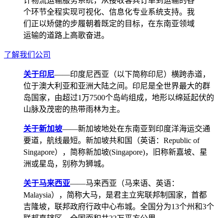
计物流运输服务系统，从接收客兵订单到运输的各
个环节全程实现可视化、信息化专业系统支持。我
们正以矫健的步履朝着既定的目标，在东南亚领域
运输的道路上高歌奋进。
了解我们公司
关于印尼
——印度尼西亚（以下简称印尼）横跨赤道，
位于澳大利亚和亚洲大陆之间。印尼是全世界最大的群
岛国家，由超过1万7500个岛屿组成，地形以绵延起伏的
山脉及茂密的热带雨林为主。
关于新加坡
——新加坡地处在东南亚到印度洋海运交通
要道，航线最短。新加坡共和国（英语：Republic of
Singapore），简称新加坡(Singapore)，旧称新嘉坡、星
洲或星岛，别称为狮城。
关于马来西亚
——马来西亚（马来语、英语：
Malaysia），简称大马，是君主立宪联邦制国家，首都
吉隆坡，联邦政府行政中心布城。全国分为13个州和3个