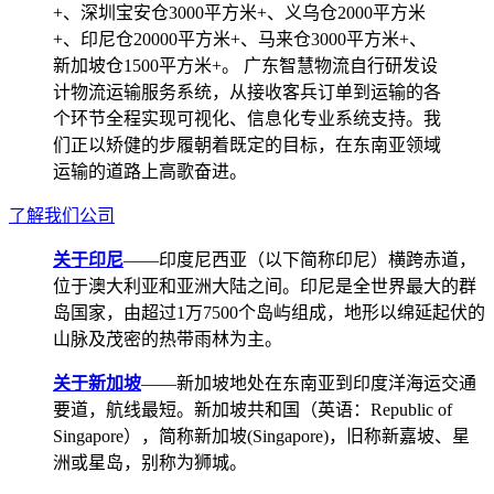
+、深圳宝安仓3000平方米+、义乌仓2000平方米
+、印尼仓20000平方米+、马来仓3000平方米+、
新加坡仓1500平方米+。 广东智慧物流自行研发设
计物流运输服务系统，从接收客兵订单到运输的各
个环节全程实现可视化、信息化专业系统支持。我
们正以矫健的步履朝着既定的目标，在东南亚领域
运输的道路上高歌奋进。
了解我们公司
关于印尼
——印度尼西亚（以下简称印尼）横跨赤道，
位于澳大利亚和亚洲大陆之间。印尼是全世界最大的群
岛国家，由超过1万7500个岛屿组成，地形以绵延起伏的
山脉及茂密的热带雨林为主。
关于新加坡
——新加坡地处在东南亚到印度洋海运交通
要道，航线最短。新加坡共和国（英语：Republic of
Singapore），简称新加坡(Singapore)，旧称新嘉坡、星
洲或星岛，别称为狮城。