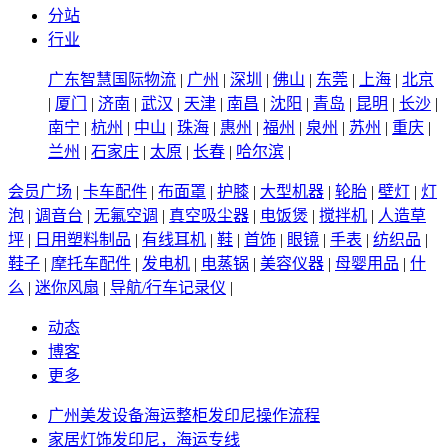
分站
行业
广东智慧国际物流
|
广州
|
深圳
|
佛山
|
东莞
|
上海
|
北京
|
厦门
|
济南
|
武汉
|
天津
|
南昌
|
沈阳
|
青岛
|
昆明
|
长沙
|
南宁
|
杭州
|
中山
|
珠海
|
惠州
|
福州
|
泉州
|
苏州
|
重庆
|
兰州
|
石家庄
|
太原
|
长春
|
哈尔滨
|
会员广场
|
卡车配件
|
布面罩
|
护膝
|
大型机器
|
轮胎
|
壁灯
|
灯
泡
|
调音台
|
无氟空调
|
真空吸尘器
|
电饭煲
|
搅拌机
|
人造草
坪
|
日用塑料制品
|
有线耳机
|
鞋
|
首饰
|
眼镜
|
手表
|
纺织品
|
鞋子
|
摩托车配件
|
发电机
|
电蒸锅
|
美容仪器
|
母婴用品
|
什
么
|
迷你风扇
|
导航/行车记录仪
|
动态
博客
更多
广州美发设备海运整柜发印尼操作流程
家居灯饰发印尼，海运专线