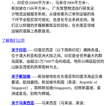
+、印尼仓20000平方米+、马来仓3000平方米+、
新加坡仓1500平方米+。 广东智慧物流自行研发设
计物流运输服务系统，从接收客兵订单到运输的各
个环节全程实现可视化、信息化专业系统支持。我
们正以矫健的步履朝着既定的目标，在东南亚领域
运输的道路上高歌奋进。
了解我们公司
关于印尼
——印度尼西亚（以下简称印尼）横跨赤道，
位于澳大利亚和亚洲大陆之间。印尼是全世界最大的群
岛国家，由超过1万7500个岛屿组成，地形以绵延起伏的
山脉及茂密的热带雨林为主。
关于新加坡
——新加坡地处在东南亚到印度洋海运交通
要道，航线最短。新加坡共和国（英语：Republic of
Singapore），简称新加坡(Singapore)，旧称新嘉坡、星
洲或星岛，别称为狮城。
关于马来西亚
——马来西亚（马来语、英语：