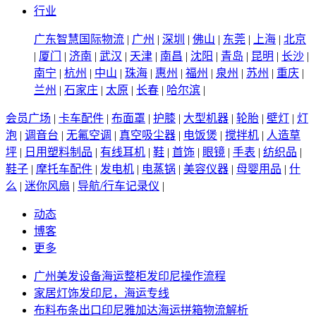
行业
广东智慧国际物流
|
广州
|
深圳
|
佛山
|
东莞
|
上海
|
北京
|
厦门
|
济南
|
武汉
|
天津
|
南昌
|
沈阳
|
青岛
|
昆明
|
长沙
|
南宁
|
杭州
|
中山
|
珠海
|
惠州
|
福州
|
泉州
|
苏州
|
重庆
|
兰州
|
石家庄
|
太原
|
长春
|
哈尔滨
|
会员广场
|
卡车配件
|
布面罩
|
护膝
|
大型机器
|
轮胎
|
壁灯
|
灯
泡
|
调音台
|
无氟空调
|
真空吸尘器
|
电饭煲
|
搅拌机
|
人造草
坪
|
日用塑料制品
|
有线耳机
|
鞋
|
首饰
|
眼镜
|
手表
|
纺织品
|
鞋子
|
摩托车配件
|
发电机
|
电蒸锅
|
美容仪器
|
母婴用品
|
什
么
|
迷你风扇
|
导航/行车记录仪
|
动态
博客
更多
广州美发设备海运整柜发印尼操作流程
家居灯饰发印尼，海运专线
布料布条出口印尼雅加达海运拼箱物流解析