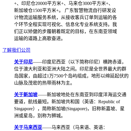
+、印尼仓20000平方米+、马来仓3000平方米+、
新加坡仓1500平方米+。 广东智慧物流自行研发设
计物流运输服务系统，从接收客兵订单到运输的各
个环节全程实现可视化、信息化专业系统支持。我
们正以矫健的步履朝着既定的目标，在东南亚领域
运输的道路上高歌奋进。
了解我们公司
关于印尼
——印度尼西亚（以下简称印尼）横跨赤道，
位于澳大利亚和亚洲大陆之间。印尼是全世界最大的群
岛国家，由超过1万7500个岛屿组成，地形以绵延起伏的
山脉及茂密的热带雨林为主。
关于新加坡
——新加坡地处在东南亚到印度洋海运交通
要道，航线最短。新加坡共和国（英语：Republic of
Singapore），简称新加坡(Singapore)，旧称新嘉坡、星
洲或星岛，别称为狮城。
关于马来西亚
——马来西亚（马来语、英语：