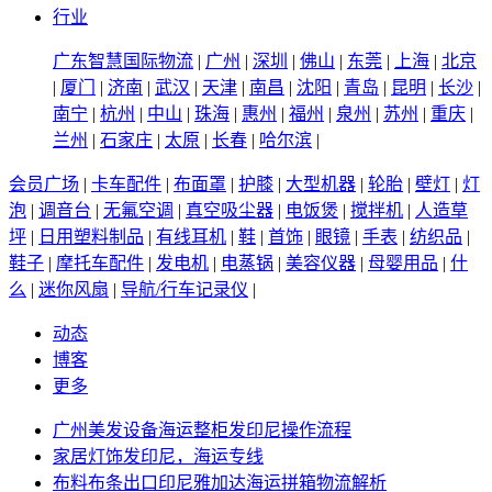
行业
广东智慧国际物流
|
广州
|
深圳
|
佛山
|
东莞
|
上海
|
北京
|
厦门
|
济南
|
武汉
|
天津
|
南昌
|
沈阳
|
青岛
|
昆明
|
长沙
|
南宁
|
杭州
|
中山
|
珠海
|
惠州
|
福州
|
泉州
|
苏州
|
重庆
|
兰州
|
石家庄
|
太原
|
长春
|
哈尔滨
|
会员广场
|
卡车配件
|
布面罩
|
护膝
|
大型机器
|
轮胎
|
壁灯
|
灯
泡
|
调音台
|
无氟空调
|
真空吸尘器
|
电饭煲
|
搅拌机
|
人造草
坪
|
日用塑料制品
|
有线耳机
|
鞋
|
首饰
|
眼镜
|
手表
|
纺织品
|
鞋子
|
摩托车配件
|
发电机
|
电蒸锅
|
美容仪器
|
母婴用品
|
什
么
|
迷你风扇
|
导航/行车记录仪
|
动态
博客
更多
广州美发设备海运整柜发印尼操作流程
家居灯饰发印尼，海运专线
布料布条出口印尼雅加达海运拼箱物流解析