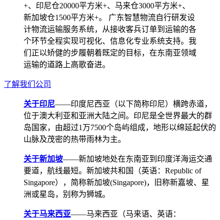
+、印尼仓20000平方米+、马来仓3000平方米+、
新加坡仓1500平方米+。 广东智慧物流自行研发设
计物流运输服务系统，从接收客兵订单到运输的各
个环节全程实现可视化、信息化专业系统支持。我
们正以矫健的步履朝着既定的目标，在东南亚领域
运输的道路上高歌奋进。
了解我们公司
关于印尼
——印度尼西亚（以下简称印尼）横跨赤道，
位于澳大利亚和亚洲大陆之间。印尼是全世界最大的群
岛国家，由超过1万7500个岛屿组成，地形以绵延起伏的
山脉及茂密的热带雨林为主。
关于新加坡
——新加坡地处在东南亚到印度洋海运交通
要道，航线最短。新加坡共和国（英语：Republic of
Singapore），简称新加坡(Singapore)，旧称新嘉坡、星
洲或星岛，别称为狮城。
关于马来西亚
——马来西亚（马来语、英语：