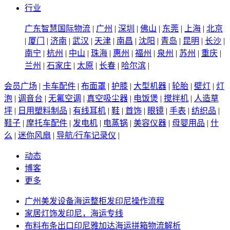
行业
广东智慧国际物流
|
广州
|
深圳
|
佛山
|
东莞
|
上海
|
北京
|
厦门
|
济南
|
武汉
|
天津
|
南昌
|
沈阳
|
青岛
|
昆明
|
长沙
|
南宁
|
杭州
|
中山
|
珠海
|
惠州
|
福州
|
泉州
|
苏州
|
重庆
|
兰州
|
石家庄
|
太原
|
长春
|
哈尔滨
|
会员广场
|
卡车配件
|
布面罩
|
护膝
|
大型机器
|
轮胎
|
壁灯
|
灯
泡
|
调音台
|
无氟空调
|
真空吸尘器
|
电饭煲
|
搅拌机
|
人造草
坪
|
日用塑料制品
|
有线耳机
|
鞋
|
首饰
|
眼镜
|
手表
|
纺织品
|
鞋子
|
摩托车配件
|
发电机
|
电蒸锅
|
美容仪器
|
母婴用品
|
什
么
|
迷你风扇
|
导航/行车记录仪
|
动态
博客
更多
广州美发设备海运整柜发印尼操作流程
家居灯饰发印尼，海运专线
布料布条出口印尼雅加达海运拼箱物流解析