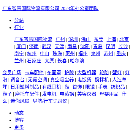
广东智慧国际物流有限公司 2023年办公室团队
分站
行业
广东智慧国际物流
|
广州
|
深圳
|
佛山
|
东莞
|
上海
|
北京
|
厦门
|
济南
|
武汉
|
天津
|
南昌
|
沈阳
|
青岛
|
昆明
|
长沙
|
南宁
|
杭州
|
中山
|
珠海
|
惠州
|
福州
|
泉州
|
苏州
|
重庆
|
兰州
|
石家庄
|
太原
|
长春
|
哈尔滨
|
会员广场
|
卡车配件
|
布面罩
|
护膝
|
大型机器
|
轮胎
|
壁灯
|
灯
泡
|
调音台
|
无氟空调
|
真空吸尘器
|
电饭煲
|
搅拌机
|
人造草
坪
|
日用塑料制品
|
有线耳机
|
鞋
|
首饰
|
眼镜
|
手表
|
纺织品
|
鞋子
|
摩托车配件
|
发电机
|
电蒸锅
|
美容仪器
|
母婴用品
|
什
么
|
迷你风扇
|
导航/行车记录仪
|
动态
博客
更多