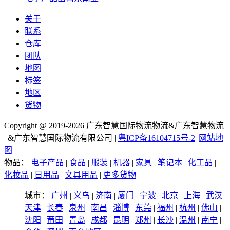
关于
联系
仓库
团队
地图
标签
地区
货物
Copyright @ 2019-2026 广东智慧国际物流物流&广东智慧物流
| &广东智慧国际物流有限公司 |
粤ICP备16104715号-2
|
网站地
图
物品：
电子产品
|
食品
|
服装
|
机器
|
家具
|
笔记本
|
化工品
|
化妆品
|
日用品
|
文具用品
|
更多货物
城市：
广州
|
义乌
|
济南
|
厦门
|
宁波
|
北京
|
上海
|
武汉
|
天津
|
长春
|
泉州
|
南昌
|
淄博
|
东莞
|
福州
|
杭州
|
佛山
|
沈阳
|
莆田
|
青岛
|
成都
|
昆明
|
郑州
|
长沙
|
温州
|
南宁
|