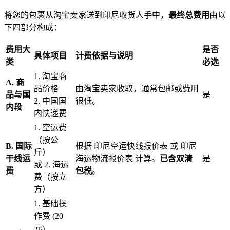
将您的包裹从淘宝卖家送到印尼收货人手中，
最终总费用
由以
下四部分构成：
费用大
是否
具体项目
计费依据与说明
类
必选
1. 淘宝商
A. 商
品价格
由淘宝卖家收取，通常包邮或费用
品与国
是
2. 中国国
很低。
内段
内快递费
1. 空运费
（按公
B. 国际
根据 印尼空运快线报价表 或 印尼
斤）
干线运
海运物流报价表 计算。
已含双清
是
或 2. 海运
费
包税
。
费（按立
方）
1. 基础操
作费 (20
元)