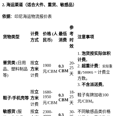
2. 海运渠道（适合大件、重货、敏感品）
依据
：印尼海运物流报价表
参
计费
价格 (人
最低
考
货物类型
注意事项
方式
民币)
消费
时
效
1.
泡货按实际体积
计费
。
普货类
(日用
按
立
20-
1900
2.
超重计费
：
0.3
实际重
25
品、塑料制品
方米
CBM
元/CBM
= 计费立
量/500KG
天
等)
计费
方数。
3.
不含派送费
。
按
立
1680-
18-
鞋子有牌加收100
0.3
1950
25
鞋子/手机壳等
方米
CBM
元/CBM。
元/CBM
天
计费
敏感货
(服
按
立
不同敏感品类价格
2300-
30-
0.3