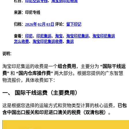
栏目：
印尼空运专线
、
淘宝到印尼物流
来源：印尼专线
归档：
2026年
02月
03日
评论：
留下印记
查看：
印尼
、
印尼集运
、
淘宝
、
淘宝印尼集运
、
淘宝印尼集运
怎么收费
、
淘宝印尼集运收费
、
集运
说明：
淘宝印尼集运的收费是一个
组合费用
，主要分为
“国际干线运
费”
和
“国内仓库操作费”
两大部分。根据您提供的广东智慧
物流报价，具体收费如下：
一、 国际干线运费（主要费用）
这是根据您选择的运输方式和货物类型计算的核心运费，
已包
含中国出口报关和印尼进口清关的税费（双清包税）
。