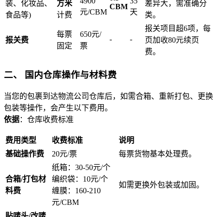
4900
35
装、化妆品、
方米
差异大，需准确分
CBM
元/CBM
天
食品等)
计费
类。
报关项目超6项，每
每票
650元/
-
-
报关费
页加收80元续页
固定
票
费。
二、 国内仓库操作与材料费
当您的包裹到达物流公司仓库后，如需合箱、重新打包、更换
包装等操作，会产生以下费用。
依据
：仓库收费标准
费用类型
收费标准
说明
基础操作费
20元/票
每票货物基本处理费。
纸箱：30-50元/个
合箱/打包材
编织袋：10元/个
如需更换外包装或加固。
料费
缠膜：160-210
元/CBM
贴唛头/改唛