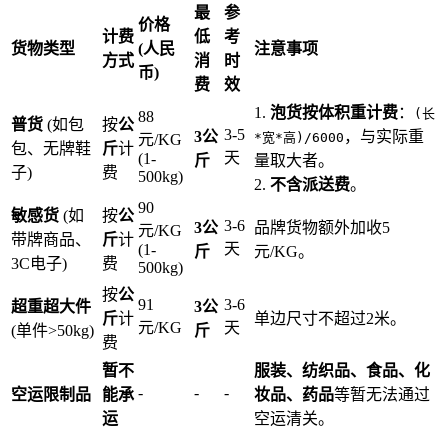
最
参
价格
计费
低
考
货物类型
(人民
注意事项
方式
消
时
币)
费
效
1.
泡货按体积重计费
：
(长
88
普货
(如包
按
公
3-5
3公
，与实际重
*宽*高)/6000
元/KG
包、无牌鞋
斤
计
天
(1-
斤
量取大者。
子)
费
500kg)
2.
不含派送费
。
90
敏感货
(如
按
公
3-6
3公
品牌货物额外加收5
元/KG
带牌商品、
斤
计
天
(1-
斤
元/KG。
3C电子)
费
500kg)
按
公
91
3-6
超重超大件
3公
斤
计
单边尺寸不超过2米。
元/KG
天
(单件>50kg)
斤
费
暂不
服装、纺织品、食品、化
-
-
-
空运限制品
能承
妆品、药品
等暂无法通过
运
空运清关。