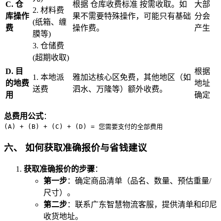
C. 仓
根据 仓库收费标准 按需收取。如
大部
2. 材料费
库操作
果不需要特殊操作，可能只有基础
分会
(纸箱、缠
费
操作费。
产生
膜等)
3. 仓储费
(超期收取)
D. 目
根据
1. 本地派
雅加达核心区免费，其他地区（如
的地费
地址
送费
泗水、万隆等）额外收费。
用
确定
总费用公式
：
(A) + (B) + (C) + (D) = 您需要支付的全部费用
六、 如何获取准确报价与省钱建议
获取准确报价的步骤
：
第一步
：确定商品清单（品名、数量、预估重量/
尺寸）。
第二步
：联系广东智慧物流客服，提供清单和印尼
收货地址。