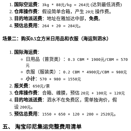
国际空运费
：
(达到最低消费)
3kg * 88元/kg = 264元
仓库操作费
：假设简单合箱，产生
操作费。
20元
目的地派送费
：地址在雅加达中部，
免费
。
预估总费用
：
。
264 + 20 = 284元
场景二：购买0.5立方米日用品和衣服（海运到泗水）
国际海运费
：
日用品（普货类）：
0.3 CBM * 1900元/CBM = 570
元
衣服（服装类）：
0.2 CBM * 4900元/CBM = 980元
小计
：
570 + 980 = 1550元
报关费
：
650元/票
仓库操作费
：合箱、缠膜，预估
20元 + 100元 = 120元
目的地派送费
：泗水不在免费区，需单独询价，假
设
。
200元
预估总费用
：
。
1550 + 650 + 120 + 200 = 2520元
五、 淘宝印尼集运完整费用清单