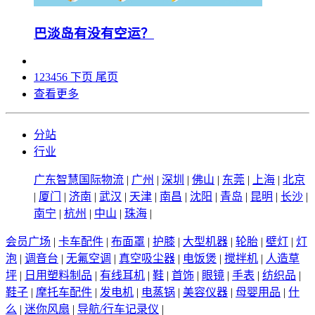
巴淡岛有没有空运？
1
2
3
4
5
6
下页
尾页
查看更多
分站
行业
广东智慧国际物流
|
广州
|
深圳
|
佛山
|
东莞
|
上海
|
北京
|
厦门
|
济南
|
武汉
|
天津
|
南昌
|
沈阳
|
青岛
|
昆明
|
长沙
|
南宁
|
杭州
|
中山
|
珠海
|
会员广场
|
卡车配件
|
布面罩
|
护膝
|
大型机器
|
轮胎
|
壁灯
|
灯
泡
|
调音台
|
无氟空调
|
真空吸尘器
|
电饭煲
|
搅拌机
|
人造草
坪
|
日用塑料制品
|
有线耳机
|
鞋
|
首饰
|
眼镜
|
手表
|
纺织品
|
鞋子
|
摩托车配件
|
发电机
|
电蒸锅
|
美容仪器
|
母婴用品
|
什
么
|
迷你风扇
|
导航/行车记录仪
|