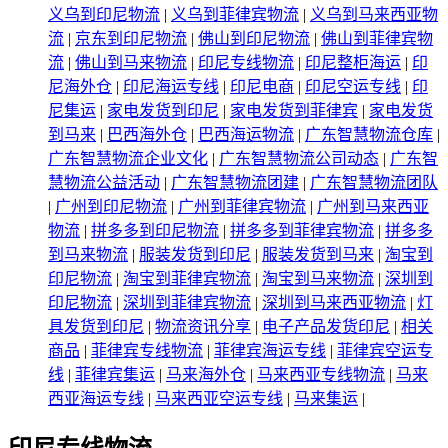
义乌到印尼物流
|
义乌到菲律宾物流
|
义乌到马来西亚物
流
|
京东到印尼物流
|
佛山到印尼物流
|
佛山到菲律宾物
流
|
佛山到马来物流
|
印尼专线物流
|
印尼整柜海运
|
印
尼海外仓
|
印尼海运专线
|
印尼电商
|
印尼空运专线
|
印
尼集运
|
家电发货到印尼
|
家电发货到菲律宾
|
家电发货
到马来
|
巴西海外仓
|
巴西海运物流
|
广东智慧物流仓库
|
广东智慧物流企业文化
|
广东智慧物流公司动态
|
广东智
慧物流公益活动
|
广东智慧物流团建
|
广东智慧物流团队
|
广州到印尼物流
|
广州到菲律宾物流
|
广州到马来西亚
物流
|
拼多多到印尼物流
|
拼多多到菲律宾物流
|
拼多多
到马来物流
|
服装发货到印尼
|
服装发货到马来
|
淘宝到
印尼物流
|
淘宝到菲律宾物流
|
淘宝到马来物流
|
深圳到
印尼物流
|
深圳到菲律宾物流
|
深圳到马来西亚物流
|
灯
具发货到印尼
|
物流资讯分享
|
电子产品发货印尼
|
相关
商品
|
菲律宾专线物流
|
菲律宾海运专线
|
菲律宾空运专
线
|
菲律宾集运
|
马来海外仓
|
马来西亚专线物流
|
马来
西亚海运专线
|
马来西亚空运专线
|
马来集运
|