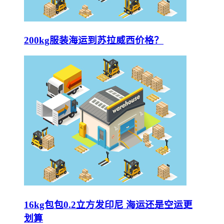
200kg服装海运到苏拉威西价格？
16kg包包0.2立方发印尼 海运还是空运更
划算