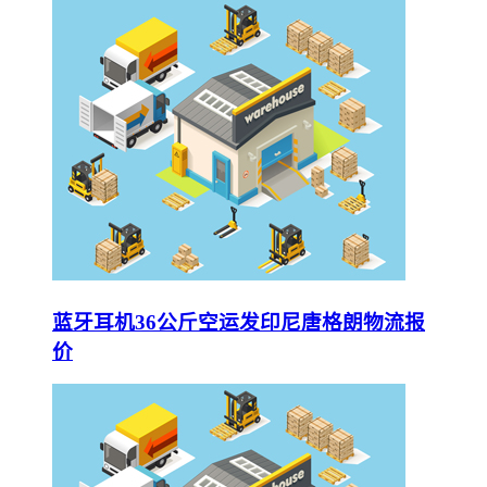
蓝牙耳机36公斤空运发印尼唐格朗物流报
价