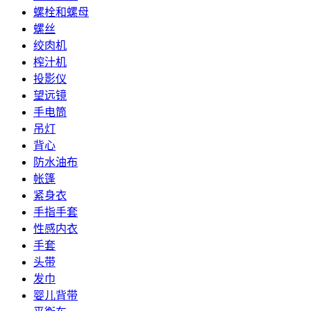
螺栓和螺母
螺丝
绞肉机
榨汁机
投影仪
望远镜
手电筒
吊灯
背心
防水油布
帐篷
紧身衣
手指手套
性感内衣
手套
头带
发巾
婴儿背带