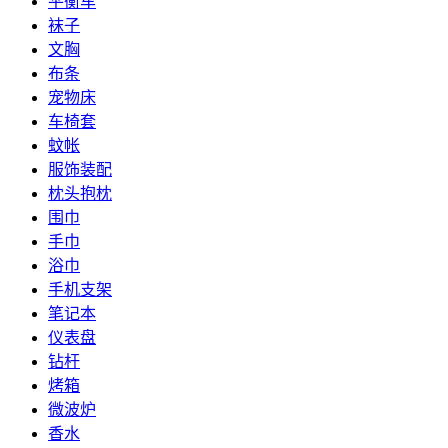
平衡车
袜子
文胸
布条
宠物床
车椅套
蚊帐
服饰装配
枕头抱枕
围巾
手巾
浴巾
手机支架
笔记本
仪表盘
钻杆
烤箱
微波炉
香水