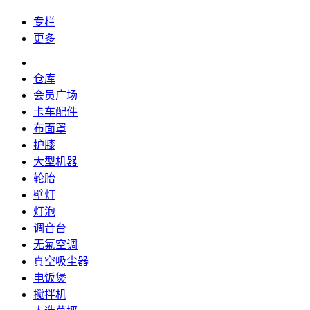
专栏
更多
仓库
会员广场
卡车配件
布面罩
护膝
大型机器
轮胎
壁灯
灯泡
调音台
无氟空调
真空吸尘器
电饭煲
搅拌机