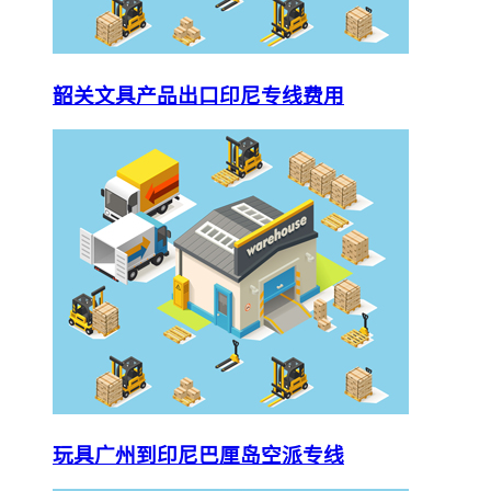
韶关文具产品出口印尼专线费用
玩具广州到印尼巴厘岛空派专线