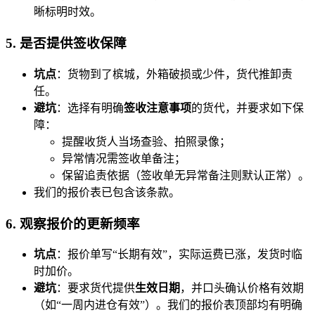
晰标明时效。
5. 是否提供签收保障
坑点
：货物到了槟城，外箱破损或少件，货代推卸责
任。
避坑
：选择有明确
签收注意事项
的货代，并要求如下保
障：
提醒收货人当场查验、拍照录像；
异常情况需签收单备注；
保留追责依据（签收单无异常备注则默认正常）。
我们的报价表已包含该条款。
6. 观察报价的更新频率
坑点
：报价单写“长期有效”，实际运费已涨，发货时临
时加价。
避坑
：要求货代提供
生效日期
，并口头确认价格有效期
（如“一周内进仓有效”）。我们的报价表顶部均有明确