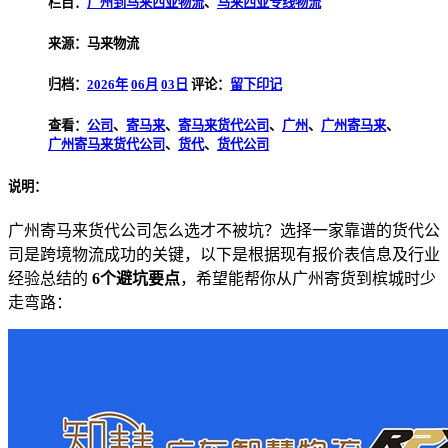
栏目：
广州到马来西亚物流
、
马来西亚专线物流
来源：马来物流
归档：
2026年
06月
03日
评论：
留下印记
查看：
公司
、
寄马来
、
寄马来货代公司
、
广州
、
广州寄马来
、
广州寄马来货代公司
、
货代
、
货代公司
说明：
广州寄马来货代公司怎么选才不被坑？选择一家靠谱的货代公
司是跨境物流成功的关键，以下是根据现有报价表信息及行业
经验总结的
6个避坑要点
，希望能帮你从广州寄货到槟城时少
走弯路：