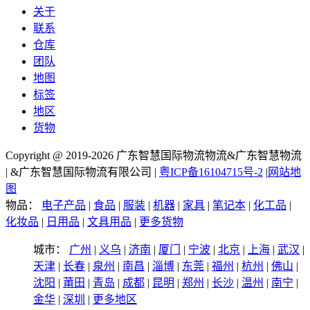
关于
联系
仓库
团队
地图
标签
地区
货物
Copyright @ 2019-2026 广东智慧国际物流物流&广东智慧物流
| &广东智慧国际物流有限公司 |
粤ICP备16104715号-2
|
网站地
图
物品：
电子产品
|
食品
|
服装
|
机器
|
家具
|
笔记本
|
化工品
|
化妆品
|
日用品
|
文具用品
|
更多货物
城市：
广州
|
义乌
|
济南
|
厦门
|
宁波
|
北京
|
上海
|
武汉
|
天津
|
长春
|
泉州
|
南昌
|
淄博
|
东莞
|
福州
|
杭州
|
佛山
|
沈阳
|
莆田
|
青岛
|
成都
|
昆明
|
郑州
|
长沙
|
温州
|
南宁
|
金华
|
深圳
|
更多地区