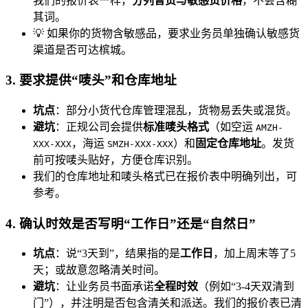
我们的报价表一样，
分列普货与敏感货价格
，不会含糊
其词。
💡 如果你的货物含敏感品，要求业务员单独确认敏感货
渠道是否可达槟城。
3. 要求提供“唛头”和仓库地址
坑点
：部分小货代仓库管理混乱，货物易丢失或混货。
避坑
：正规公司会提供
标准唛头格式
（如空运
AMZH-
，海运
）和
固定仓库地址
。发货
XXX-XXX
SMZH-XXX-XXX
前可按唛头贴好，方便仓库识别。
我们的仓库地址和唛头格式已在报价表中明确列出，可
参考。
4. 确认时效是否写明“工作日”还是“自然日”
坑点
：说“3天到”，结果指的是
工作日
，加上周末等了5
天；或故意忽略清关时间。
避坑
：让业务员书面承诺
全程时效
（例如“3-4天双清到
门”），并注明是否包含清关和派送。我们的报价表已清