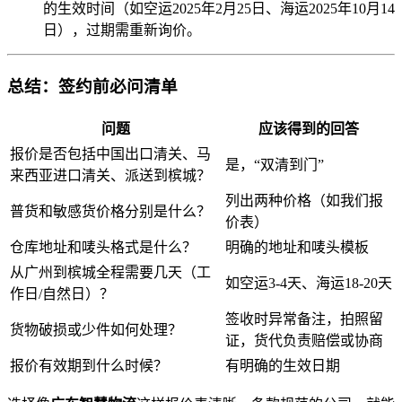
的生效时间（如空运2025年2月25日、海运2025年10月14
日），过期需重新询价。
总结：签约前必问清单
问题
应该得到的回答
报价是否包括中国出口清关、马
是，“双清到门”
来西亚进口清关、派送到槟城？
列出两种价格（如我们报
普货和敏感货价格分别是什么？
价表）
仓库地址和唛头格式是什么？
明确的地址和唛头模板
从广州到槟城全程需要几天（工
如空运3-4天、海运18-20天
作日/自然日）？
签收时异常备注，拍照留
货物破损或少件如何处理？
证，货代负责赔偿或协商
报价有效期到什么时候？
有明确的生效日期