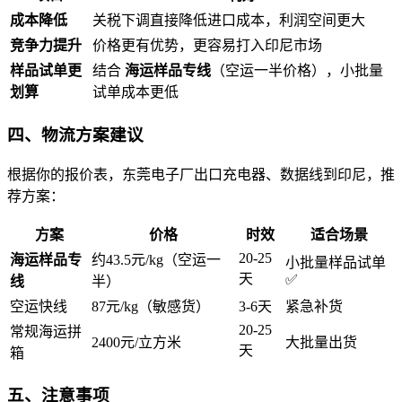
成本降低
关税下调直接降低进口成本，利润空间更大
竞争力提升
价格更有优势，更容易打入印尼市场
样品试单更
结合
海运样品专线
（空运一半价格），小批量
划算
试单成本更低
四、物流方案建议
根据你的报价表，东莞电子厂出口充电器、数据线到印尼，推
荐方案：
方案
价格
时效
适合场景
20-25
海运样品专
约43.5元/kg（空运一
小批量样品试单
天
✅
线
半）
空运快线
87元/kg（敏感货）
3-6天
紧急补货
20-25
常规海运拼
2400元/立方米
大批量出货
天
箱
五、注意事项