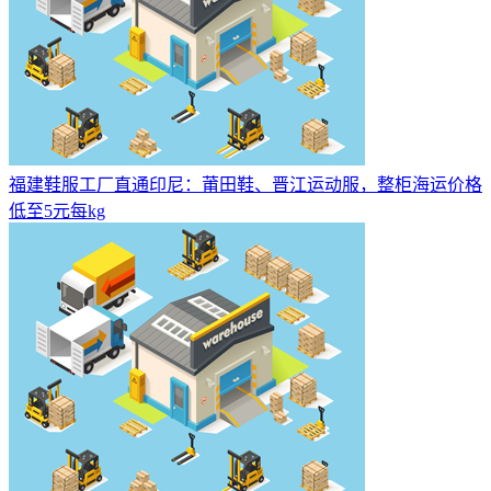
福建鞋服工厂直通印尼：莆田鞋、晋江运动服，整柜海运价格
低至5元每kg