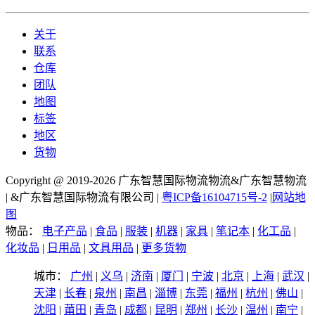
关于
联系
仓库
团队
地图
标签
地区
货物
Copyright @ 2019-2026 广东智慧国际物流物流&广东智慧物流
| &广东智慧国际物流有限公司 |
粤ICP备16104715号-2
|
网站地
图
物品：
电子产品
|
食品
|
服装
|
机器
|
家具
|
笔记本
|
化工品
|
化妆品
|
日用品
|
文具用品
|
更多货物
城市：
广州
|
义乌
|
济南
|
厦门
|
宁波
|
北京
|
上海
|
武汉
|
天津
|
长春
|
泉州
|
南昌
|
淄博
|
东莞
|
福州
|
杭州
|
佛山
|
沈阳
|
莆田
|
青岛
|
成都
|
昆明
|
郑州
|
长沙
|
温州
|
南宁
|