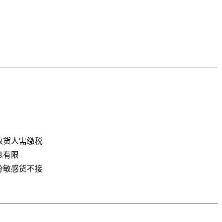
收货人需缴税
息有限
分敏感货不接