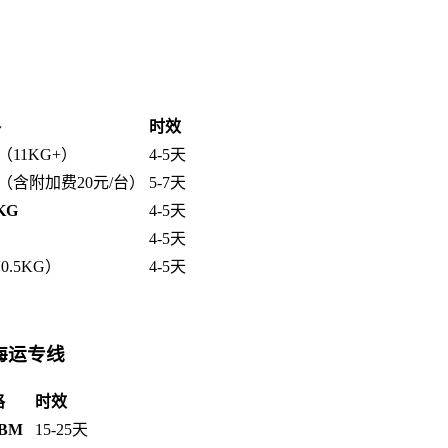
格
时效
（11KG+）
4-5天
（含附加费20元/台）
5-7天
KG
4-5天
4-5天
0.5KG）
4-5天
走海运专线
格
时效
CBM
15-25天