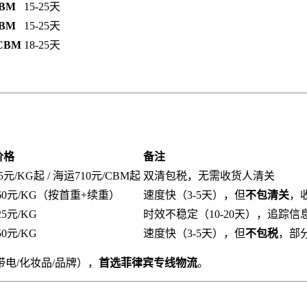
CBM
15-25天
CBM
15-25天
/CBM
18-25天
价格
备注
5元/KG起 / 海运710元/CBM起
双清包税，无需收货人清关
-60元/KG（按首重+续重）
速度快（3-5天），但
不包清关
，
25元/KG
时效不稳定（10-20天），追踪信
50元/KG
速度快（3-5天），但
不包税
，部
电/化妆品/品牌），
首选菲律宾专线物流
。