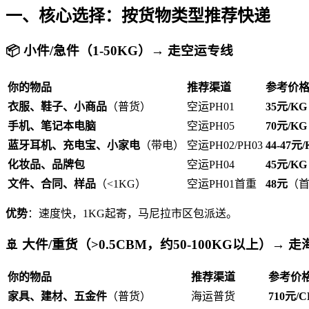
一、核心选择：按货物类型推荐快递
📦 小件/急件（1-50KG）→ 走空运专线
你的物品
推荐渠道
参考价
衣服、鞋子、小商品
（普货）
空运PH01
35元/KG
手机、笔记本电脑
空运PH05
70元/KG
蓝牙耳机、充电宝、小家电
（带电）
空运PH02/PH03
44-47元/
化妆品、品牌包
空运PH04
45元/KG
文件、合同、样品
（<1KG）
空运PH01首重
48元
（首
优势
：速度快，1KG起寄，马尼拉市区包派送。
🚢 大件/重货（>0.5CBM，约50-100KG以上）→ 
你的物品
推荐渠道
参考价
家具、建材、五金件
（普货）
海运普货
710元/