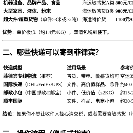
机器设备、品牌产品、食品
海运敏感货A类
800元/
大型家具、液体、粉末
海运敏感货B类
900元/
超大件/超重货物
（单件>3米或>2吨）
海运特价货
1100元
优势
：单价极低（约1.4元/KG），双清包税到楼下。
二、哪些快递可以寄到菲律宾？
快递类型
适用场景
参考
菲律宾专线物流
（推荐）
普货、带电、敏感货均可
空运3
国际快递
（DHL/FedEx/UPS）
文件、高价值样品、急件
约40
邮政小包
（中国邮政/E邮宝）
小件、低价值（≤2KG）
约15-
顺丰国际
文件、样品、电商小包
约30-
结论
：如果你不想让收件人操心清交税，或者需要寄敏感货（带