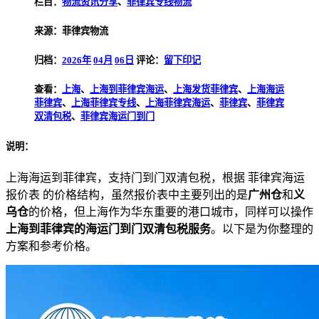
栏目：
物流资讯分享
、
菲律宾专线物流
来源：菲律宾物流
归档：
2026年
04月
06日
评论：
留下印记
查看：
上海
、
上海到菲律宾海运
、
上海发货菲律宾
、
上海海运
菲律宾
、
上海菲律宾专线
、
上海菲律宾海运
、
菲律宾
、
菲律宾
双清包税
、
菲律宾海运门到门
说明：
上海海运到菲律宾，支持门到门双清包税，根据 菲律宾海运
报价表 的价格结构，虽然报价表中主要列出的是
广州仓
和
义
乌仓
的价格，但上海作为华东重要的港口城市，同样可以操作
上海到菲律宾的海运门到门双清包税服务
。以下是为你整理的
方案和参考价格。