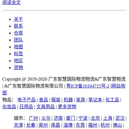
阅读全文
关于
联系
仓库
团队
地图
标签
地区
货物
Copyright @ 2019-2026 广东智慧国际物流物流&广东智慧物流
| &广东智慧国际物流有限公司 |
粤ICP备16104715号-2
|
网站地
图
物品：
电子产品
|
食品
|
服装
|
机器
|
家具
|
笔记本
|
化工品
|
化妆品
|
日用品
|
文具用品
|
更多货物
城市：
广州
|
义乌
|
济南
|
厦门
|
宁波
|
北京
|
上海
|
武汉
|
天津
|
长春
|
泉州
|
南昌
|
淄博
|
东莞
|
福州
|
杭州
|
佛山
|