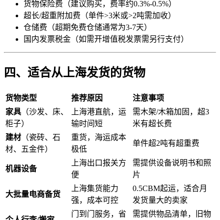
货物保险费（建议购买，费率约0.3%-0.5%）
超长/超重附加费（单件>3米或>2吨需加收）
仓储费（超期免费仓储通常为3-7天）
国内发票税金（如需开增值税发票需另行支付）
四、适合从上海发货的货物
货物类型
推荐原因
注意事项
家具
（沙发、床、
上海港直航，运
需木架/木箱加固，超3
柜子）
输时间短
米有超长费
建材
（瓷砖、石
重货，海运成本
单件超2吨有超重费
材、五金件）
极低
上海出口报关方
需提供设备说明书和照
机器设备
便
片
上海集货能力
0.5CBM起运，适合月
大批量电商备货
强，成本可控
发货量大的卖家
门到门服务，省
需提供物品清单，旧物
个人行李/搬家