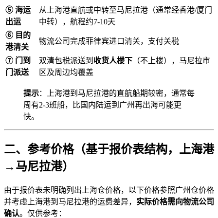
⑤ 海运
从上海港直航或中转至马尼拉港（通常经香港/厦门
出运
中转），航程约7-10天
⑥ 目的
物流公司完成菲律宾进口清关，支付关税
港清关
⑦ 门到
双清包税派送到
收货人楼下
（不上楼），马尼拉市
门派送
区及周边均覆盖
提示
：上海港到马尼拉港的直航船期较密，通常每
周有2-3班船，比国内陆运到广州再出海可能更
快。
二、参考价格（基于报价表结构，上海港
→马尼拉港）
由于报价表未明确列出上海仓价格，以下价格参照广州仓价格
并考虑上海港到马尼拉港的运费差异，
实际价格需向物流公司
确认
。仅供参考：