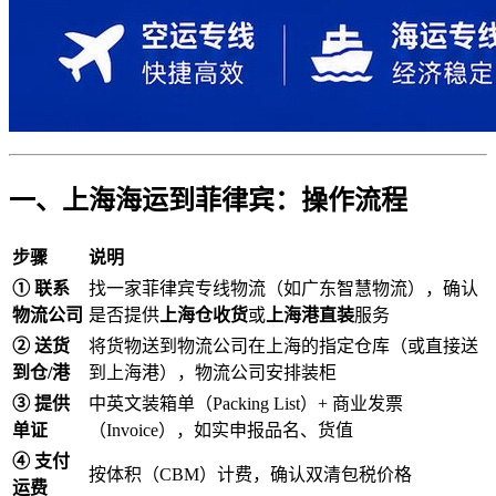
一、上海海运到菲律宾：操作流程
步骤
说明
① 联系
找一家菲律宾专线物流（如广东智慧物流），确认
物流公司
是否提供
上海仓收货
或
上海港直装
服务
② 送货
将货物送到物流公司在上海的指定仓库（或直接送
到仓/港
到上海港），物流公司安排装柜
③ 提供
中英文装箱单（Packing List）+ 商业发票
单证
（Invoice），如实申报品名、货值
④ 支付
按体积（CBM）计费，确认双清包税价格
运费