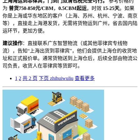
上海海运到菲律宾，门到门双清包税完全可行。
参考价格约
为
普货750-850元/CBM
，
0.5CBM起运
，时效
15-25天
。如果
你是上海或华东地区的客户（上海、苏州、杭州、宁波、南京
等），直接走上海港发货，无需将货物运到广州，省去国内陆
运环节，更加方便。
建议操作
：直接联系广东智慧物流（或其他菲律宾专线物
流），告知“上海出货到菲律宾”，他们会提供上海仓的收货地
址和正式报价单。通常货物送到上海仓后，后续全部由物流公
司负责，收货人在菲律宾等货即可。
1
2
共 2 页
下页
zhihuiwuliu
查看更多